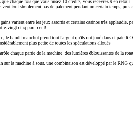
 que chaque fois que vous misez 10 crédits, vous recevrez 9 en retour – 
e veut tout simplement pas de paiement pendant un certain temps, puis 
gains varient entre les jeux assortis et certains casinos très applaudie
re-vingt cinq pour cent!
, le bandit manchot prend tout l'argent qu'ils ont joué dans et paie It 
sidérablement plus petite de toutes les spéculations alloués.
ntrôle chaque partie de la machine, des lumières éblouissantes de la rota
 sur la machine à sous, une combinaison est développé par le RNG qui