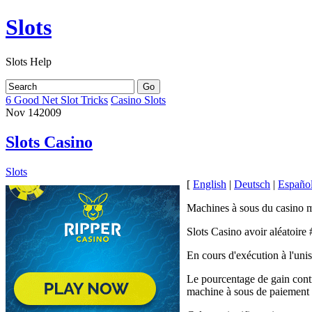
Slots
Slots Help
6 Good Net Slot Tricks
Casino Slots
Nov
14
2009
Slots Casino
Slots
[
English
|
Deutsch
|
Españo
Machines à sous du casino mo
Slots Casino avoir aléatoire
En cours d'exécution à l'uni
Le pourcentage de gain contr
machine à sous de paiement s