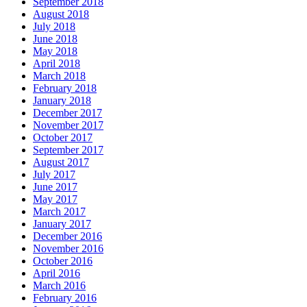
September 2018
August 2018
July 2018
June 2018
May 2018
April 2018
March 2018
February 2018
January 2018
December 2017
November 2017
October 2017
September 2017
August 2017
July 2017
June 2017
May 2017
March 2017
January 2017
December 2016
November 2016
October 2016
April 2016
March 2016
February 2016