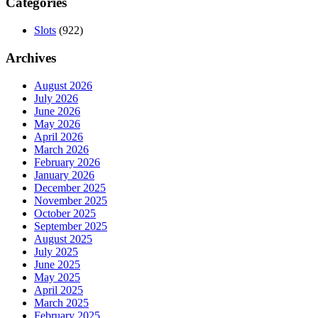
Categories
Slots
(922)
Archives
August 2026
July 2026
June 2026
May 2026
April 2026
March 2026
February 2026
January 2026
December 2025
November 2025
October 2025
September 2025
August 2025
July 2025
June 2025
May 2025
April 2025
March 2025
February 2025