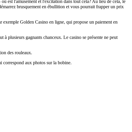
où est l'amusement et l'excitation dans tout cela? Au lieu de cela, le
démarrez brusquement en ébullition et vous pourrait frapper un prix
, par exemple Golden Casino en ligne, qui propose un paiement en
Out à plusieurs gagnants chanceux. Le casino se présente ne peut
tion des rouleaux.
 correspond aux photos sur la bobine.