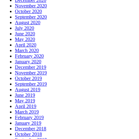
December 2020
November 2020
October 2020
September 2020
August 2020
July 2020
June 2020
May 2020
April 2020
March 2020
February 2020
January 2020
December 2019
November 2019
October 2019
September 2019
August 2019
June 2019
May 2019
April 2019
March 2019
February 2019
January 2019
December 2018
October 2018