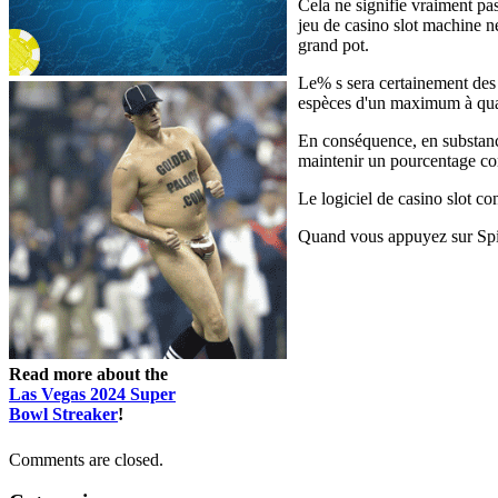
Cela ne signifie vraiment pas
jeu de casino slot machine n
grand pot.
Le% s sera certainement des 
espèces d'un maximum à quat
En conséquence, en substance
maintenir un pourcentage con
Le logiciel de casino slot co
Quand vous appuyez sur Spin
Read more about the
Las Vegas 2024 Super
Bowl Streaker
!
Comments are closed.