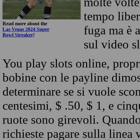
molte volt
tempo liber
Read more about the
fuga ma è a
Las Vegas 2024 Super
Bowl Streaker
!
sul video sl
You play slots online, propr
bobine con le payline dimost
determinare se si vuole sco
centesimi, $ .50, $ 1, e cinqu
ruote sono girevoli. Quando
richieste pagare sulla linea 