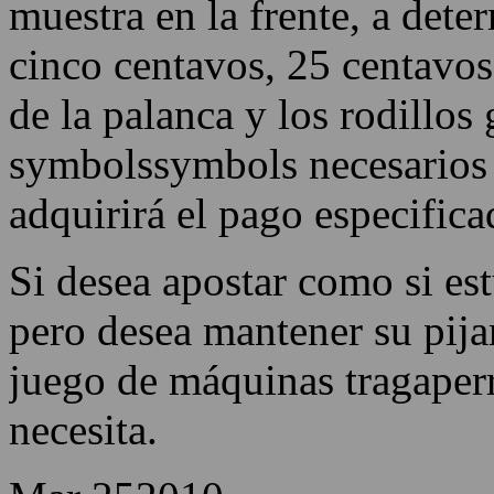
muestra en la frente, a dete
cinco centavos, 25 centavos, 
de la palanca y los rodillos
symbolssymbols necesarios 
adquirirá el pago especifica
Si desea apostar como si es
pero desea mantener su pija
juego de máquinas tragaperr
necesita.