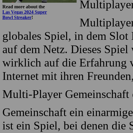
Multiplaye
Read more about the
Las Vegas 2024 Super
Bowl Streaker
!
Multiplayer
globales Spiel, in dem Slot
auf dem Netz. Dieses Spiel 
wirklich auf die Erfahrung
Internet mit ihren Freunden,
Multi-Player Gemeinschaft 
Gemeinschaft ein einarmig
ist ein Spiel, bei denen die 