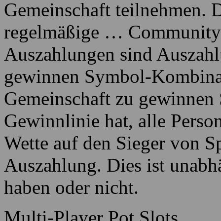
Gemeinschaft teilnehmen. 
regelmäßige … Community 
Auszahlungen sind Auszahl
gewinnen Symbol-Kombinati
Gemeinschaft zu gewinnen
Gewinnlinie hat, alle Perso
Wette auf den Sieger von S
Auszahlung. Dies ist unabh
haben oder nicht.
Multi-Player Pot Slots