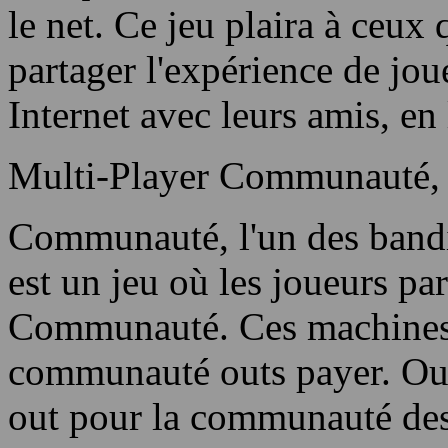
le net. Ce jeu plaira à ceux 
partager l'expérience de jou
Internet avec leurs amis, en
Multi-Player Communauté, l
Communauté, l'un des band
est un jeu où les joueurs par
Communauté. Ces machines 
communauté outs payer. Ou
out pour la communauté de