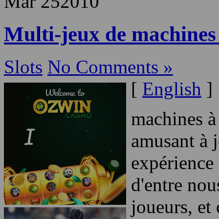
Mar
25
2010
Multi-jeux de machines
Slots
No Comments »
[
English
]
machines à 
amusant à j
expérience 
d'entre nou
joueurs, et