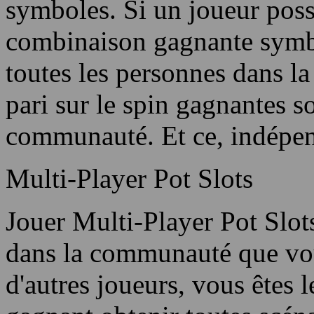
symboles. Si un joueur po
combinaison gagnante symbo
toutes les personnes dans la
pari sur le spin gagnantes s
communauté. Et ce, indépen
Multi-Player Pot Slots
Jouer Multi-Player Pot Slots
dans la communauté que vou
d'autres joueurs, vous êtes 