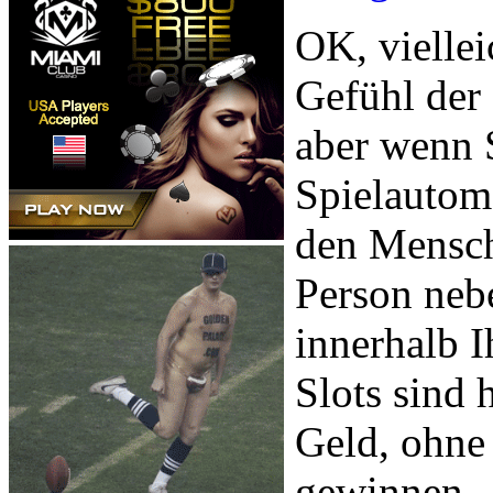
OK, vielle
Gefühl der 
aber wenn 
Spielautoma
den Mensch
Person nebe
innerhalb I
Slots sind
Geld, ohne 
gewinnen.