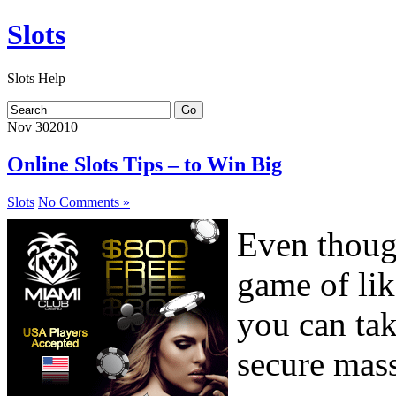
Slots
Slots Help
Nov
30
2010
Online Slots Tips – to Win Big
Slots
No Comments »
Even though
game of lik
you can tak
secure mass