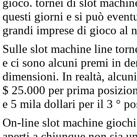
gioco. tornei di slot mach
questi giorni e si può eventu
grandi imprese di gioco al ne
Sulle slot machine line tor
e ci sono alcuni premi in de
dimensioni. In realtà, alcun
$ 25.000 per prima posizion
e 5 mila dollari per il 3 ° po
On-line slot machine gioch
aperti a chiunque non sia u