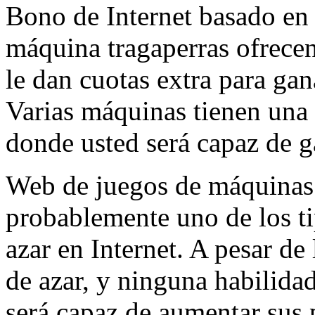
Bono de Internet basado en 
máquina tragaperras ofrecen
le dan cuotas extra para gan
Varias máquinas tienen una
donde usted será capaz de g
Web de juegos de máquinas
probablemente uno de los t
azar en Internet. A pesar de
de azar, y ninguna habilidad
será capaz de aumentar sus