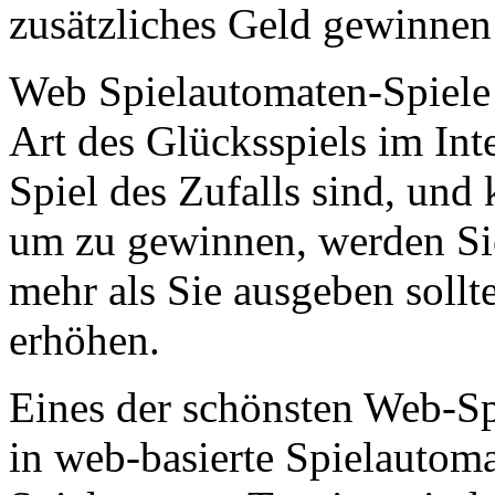
zusätzliches Geld gewinnen
Web Spielautomaten-Spiele 
Art des Glücksspiels im Int
Spiel des Zufalls sind, und 
um zu gewinnen, werden S
mehr als Sie ausgeben sollte
erhöhen.
Eines der schönsten Web-S
in web-basierte Spielautoma