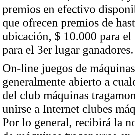
premios en efectivo disponi
que ofrecen premios de has
ubicación, $ 10.000 para el
para el 3er lugar ganadores.
On-line juegos de máquinas
generalmente abierto a cua
del club máquinas tragamone
unirse a Internet clubes máq
Por lo general, recibirá la 