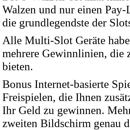
Walzen und nur einen Pay-L
die grundlegendste der Slot
Alle Multi-Slot Geräte habe
mehrere Gewinnlinien, die
bieten.
Bonus Internet-basierte Spi
Freispielen, die Ihnen zusä
Ihr Geld zu gewinnen. Meh
zweiten Bildschirm genau do