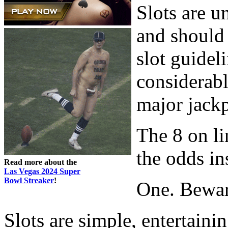
Slots are u
and should 
slot guidel
considerabl
major jackp
The 8 on li
the odds in
Read more about the
Las Vegas 2024 Super
Bowl Streaker
!
One. Bewar
Slots are simple, entertainin