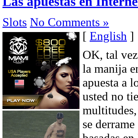
Las apuestas en Intern
Slots
No Comments »
[
English
]
OK, tal vez
la manija e
apuesta a l
usted no ti
multitudes, 
se derrame 
basadas en 