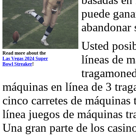
puede gana
abandonar 
Usted posi
Read more about the
líneas de m
Las Vegas 2024 Super
Bowl Streaker
!
tragamoneda
máquinas en línea de 3 traga
cinco carretes de máquinas 
línea juegos de máquinas tr
Una gran parte de los casin