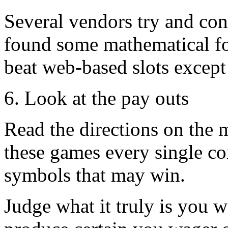
Several vendors try and con
found some mathematical for
beat web-based slots except 
6. Look at the pay outs
Read the directions on the m
these games every single co
symbols that may win.
Judge what it truly is you 