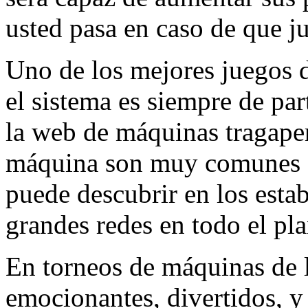
usted pasa en caso de que j
Uno de los mejores juegos
el sistema es siempre de par
la web de máquinas tragaperr
máquina son muy comunes e
puede descubrir en los esta
grandes redes en todo el pla
En torneos de máquinas de 
emocionantes, divertidos, 