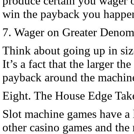
produce certain you wager o
win the payback you happen
7. Wager on Greater Denom
Think about going up in size
It’s a fact that the larger th
payback around the machin
Eight. The House Edge Tak
Slot machine games have a 
other casino games and the r