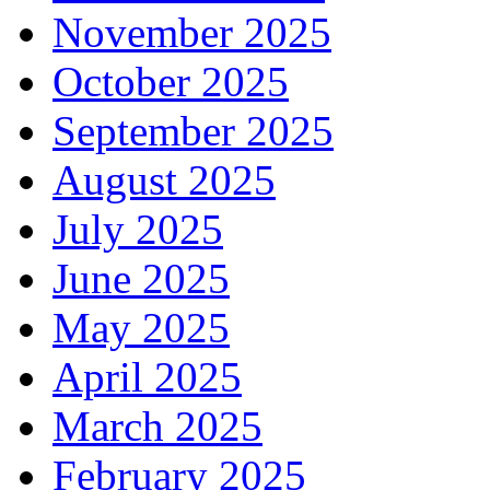
November 2025
October 2025
September 2025
August 2025
July 2025
June 2025
May 2025
April 2025
March 2025
February 2025