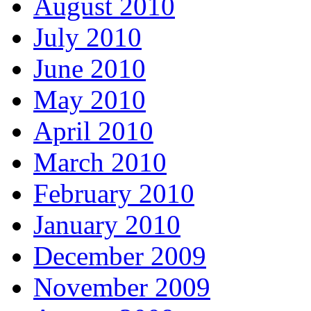
August 2010
July 2010
June 2010
May 2010
April 2010
March 2010
February 2010
January 2010
December 2009
November 2009