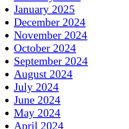
January 2025
December 2024
November 2024
October 2024
September 2024
August 2024
July 2024
June 2024
May 2024
April 2024